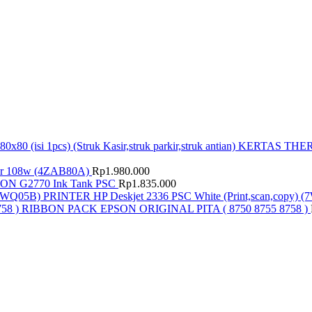
KERTAS THERMA
r 108w (4ZAB80A)
Rp
1.980.000
N G2770 Ink Tank PSC
Rp
1.835.000
PRINTER HP Deskjet 2336 PSC White (Print,scan,copy) 
RIBBON PACK EPSON ORIGINAL PITA ( 8750 8755 8758 )