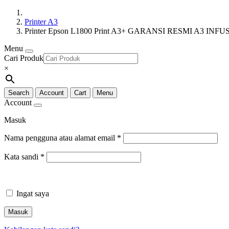
Printer A3
Printer Epson L1800 Print A3+ GARANSI RESMI A3 INFUS 
Menu
Cari Produk
×
Search
Account
Cart
Menu
Account
Masuk
Nama pengguna atau alamat email
*
Kata sandi
*
Ingat saya
Masuk