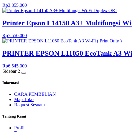
Rp
3.855.000
Printer Epson L14150 A3+ Multifungsi W
Rp
7.550.000
PRINTER EPSON L11050 EcoTank A3 Wi-Fi
Rp
6.545.000
Sidebar 2
Informasi
CARA PEMBELIAN
Map Toko
Request Sesuatu
Tentang Kami
Profil