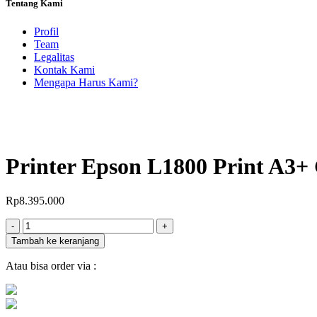
Tentang Kami
Profil
Team
Legalitas
Kontak Kami
Mengapa Harus Kami?
Printer Epson L1800 Print A
Rp
8.395.000
Jumlah
-
+
Tambah ke keranjang
Atau bisa order via :