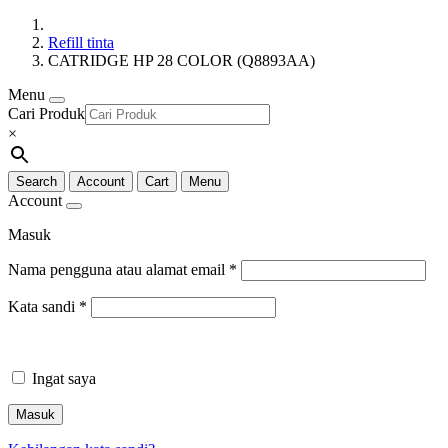
Refill tinta
CATRIDGE HP 28 COLOR (Q8893AA)
Menu
Cari Produk
×
Search
Account
Cart
Menu
Account
Masuk
Nama pengguna atau alamat email
*
Kata sandi
*
Ingat saya
Masuk