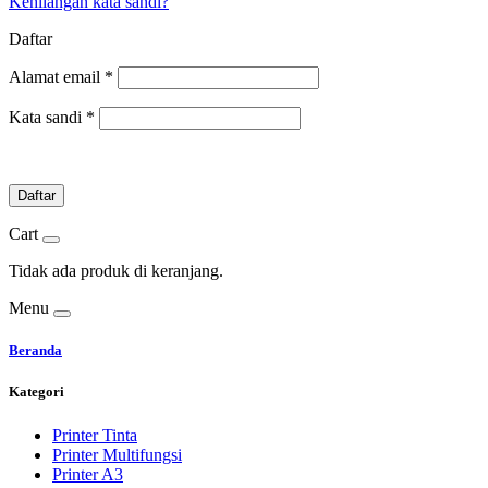
Kehilangan kata sandi?
Daftar
Alamat email
*
Kata sandi
*
Daftar
Cart
Tidak ada produk di keranjang.
Menu
Beranda
Kategori
Printer Tinta
Printer Multifungsi
Printer A3