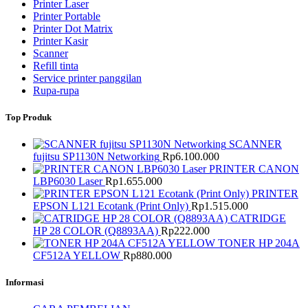
Printer Laser
Printer Portable
Printer Dot Matrix
Printer Kasir
Scanner
Refill tinta
Service printer panggilan
Rupa-rupa
Top Produk
SCANNER
fujitsu SP1130N Networking
Rp
6.100.000
PRINTER CANON
LBP6030 Laser
Rp
1.655.000
PRINTER
EPSON L121 Ecotank (Print Only)
Rp
1.515.000
CATRIDGE
HP 28 COLOR (Q8893AA)
Rp
222.000
TONER HP 204A
CF512A YELLOW
Rp
880.000
Informasi