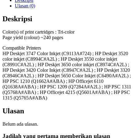
Deskripsi
Ulasan (0)
Deskripsi
Color(s) of print cartridges : Tri-color
Page yield (colour) ~240 pages
Compatible Printers
HP Deskjet 3747 Color Inkjet (C9113A#724) ; HP Deskjet 3520
color inkjet (C8994C#A2L) ; HP Deskjet 3550 color inkjet
(C8991C#A2L) ; HP Deskjet 3650 color inkjet (C8974C#A2L) ;
HP Deskjet 3420 Color Inkjet (C8947C#A2L) ; HP Deskjet 3320
(C8946C#A2L) ; HP Deskjet 5650 Color Inkjet (C6490A#A2L) ;
HP PSC 1210 (Q1662A#ABA) ; HP Officejet 6110
(Q1638A#ABA) ; HP PSC 1209 (Q7284A#A2L) ; HP PSC 1311
(Q5768A#ABA) ; HP Officejet 4215 (Q5601A#ABA) ; HP PSC
1315 (Q5765A#ABA)
Ulasan
Belum ada ulasan.
Jadilah yang pertama memberikan ulasan