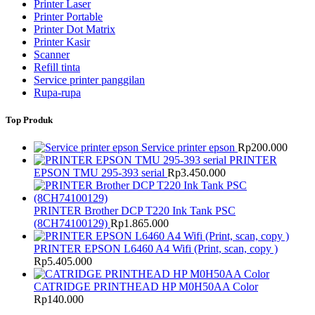
Printer Laser
Printer Portable
Printer Dot Matrix
Printer Kasir
Scanner
Refill tinta
Service printer panggilan
Rupa-rupa
Top Produk
Service printer epson
Rp
200.000
PRINTER
EPSON TMU 295-393 serial
Rp
3.450.000
PRINTER Brother DCP T220 Ink Tank PSC
(8CH74100129)
Rp
1.865.000
PRINTER EPSON L6460 A4 Wifi (Print, scan, copy )
Rp
5.405.000
CATRIDGE PRINTHEAD HP M0H50AA Color
Rp
140.000