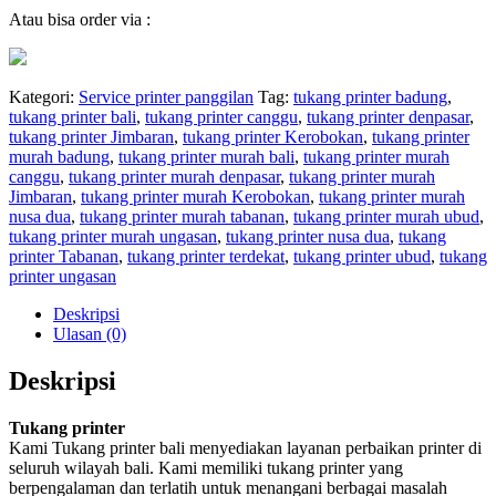
Atau bisa order via :
Kategori:
Service printer panggilan
Tag:
tukang printer badung
,
tukang printer bali
,
tukang printer canggu
,
tukang printer denpasar
,
tukang printer Jimbaran
,
tukang printer Kerobokan
,
tukang printer
murah badung
,
tukang printer murah bali
,
tukang printer murah
canggu
,
tukang printer murah denpasar
,
tukang printer murah
Jimbaran
,
tukang printer murah Kerobokan
,
tukang printer murah
nusa dua
,
tukang printer murah tabanan
,
tukang printer murah ubud
,
tukang printer murah ungasan
,
tukang printer nusa dua
,
tukang
printer Tabanan
,
tukang printer terdekat
,
tukang printer ubud
,
tukang
printer ungasan
Deskripsi
Ulasan (0)
Deskripsi
Tukang printer
Kami Tukang printer bali menyediakan layanan perbaikan printer di
seluruh wilayah bali. Kami memiliki tukang printer yang
berpengalaman dan terlatih untuk menangani berbagai masalah