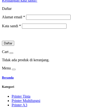
Kehilangan kata sandi?
Daftar
Alamat email
*
Kata sandi
*
Daftar
Cart
Tidak ada produk di keranjang.
Menu
Beranda
Kategori
Printer Tinta
Printer Multifungsi
Printer A3