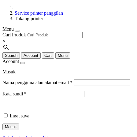
Service printer panggilan
Tukang printer
Menu
Cari Produk
×
Search
Account
Cart
Menu
Account
Masuk
Nama pengguna atau alamat email
*
Kata sandi
*
Ingat saya
Masuk