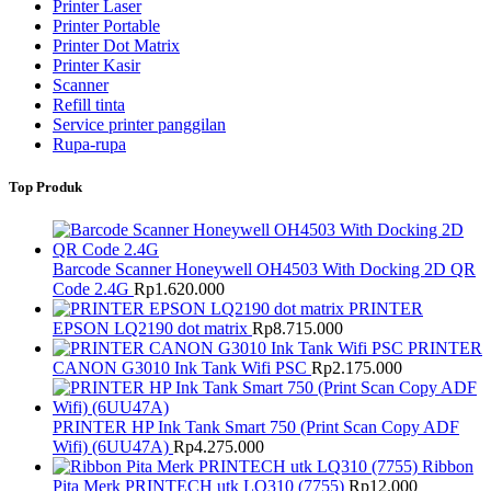
Printer Laser
Printer Portable
Printer Dot Matrix
Printer Kasir
Scanner
Refill tinta
Service printer panggilan
Rupa-rupa
Top Produk
Barcode Scanner Honeywell OH4503 With Docking 2D QR
Code 2.4G
Rp
1.620.000
PRINTER
EPSON LQ2190 dot matrix
Rp
8.715.000
PRINTER
CANON G3010 Ink Tank Wifi PSC
Rp
2.175.000
PRINTER HP Ink Tank Smart 750 (Print Scan Copy ADF
Wifi) (6UU47A)
Rp
4.275.000
Ribbon
Pita Merk PRINTECH utk LQ310 (7755)
Rp
12.000