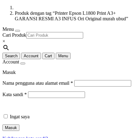
Produk dengan tag “Printer Epson L1800 Print A3+
GARANSI RESMI A3 INFUS Ori Original murah ubud”
Menu
Cari Produk
×
Search
Account
Cart
Menu
Account
Masuk
Nama pengguna atau alamat email
*
Kata sandi
*
Ingat saya
Masuk