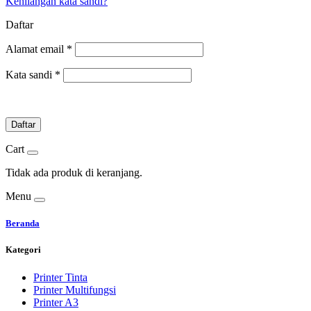
Kehilangan kata sandi?
Daftar
Alamat email
*
Kata sandi
*
Daftar
Cart
Tidak ada produk di keranjang.
Menu
Beranda
Kategori
Printer Tinta
Printer Multifungsi
Printer A3