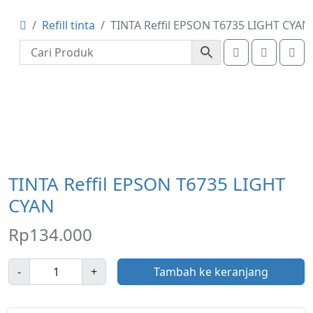
Refill tinta
TINTA Reffil EPSON T6735 LIGHT CYAN
Account
Cart
Me
TINTA Reffil EPSON T6735 LIGHT
CYAN
Rp
134.000
J
-
+
Tambah ke keranjang
u
m