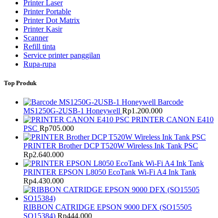
Printer Laser
Printer Portable
Printer Dot Matrix
Printer Kasir
Scanner
Refill tinta
Service printer panggilan
Rupa-rupa
Top Produk
Barcode
MS1250G-2USB-1 Honeywell
Rp
1.200.000
PRINTER CANON E410
PSC
Rp
705.000
PRINTER Brother DCP T520W Wireless Ink Tank PSC
Rp
2.640.000
PRINTER EPSON L8050 EcoTank Wi-Fi A4 Ink Tank
Rp
4.430.000
RIBBON CATRIDGE EPSON 9000 DFX (SO15505
SO15384)
Rp
444.000