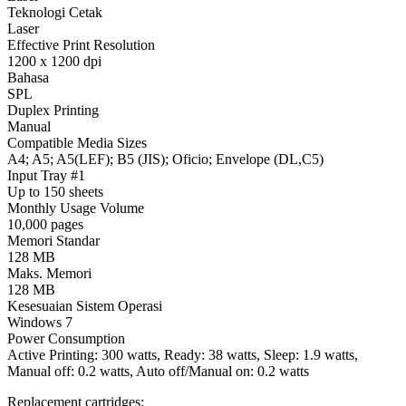
Teknologi Cetak
Laser
Effective Print Resolution
1200 x 1200 dpi
Bahasa
SPL
Duplex Printing
Manual
Compatible Media Sizes
A4; A5; A5(LEF); B5 (JIS); Oficio; Envelope (DL,C5)
Input Tray #1
Up to 150 sheets
Monthly Usage Volume
10,000 pages
Memori Standar
128 MB
Maks. Memori
128 MB
Kesesuaian Sistem Operasi
Windows 7
Power Consumption
Active Printing: 300 watts, Ready: 38 watts, Sleep: 1.9 watts,
Manual off: 0.2 watts, Auto off/Manual on: 0.2 watts
Replacement cartridges: