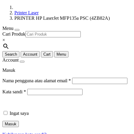
Printer Laser
PRINTER HP LaserJet MFP135a PSC (4ZB82A)
Menu
Cari Produk
×
Search
Account
Cart
Menu
Account
Masuk
Nama pengguna atau alamat email
*
Kata sandi
*
Ingat saya
Masuk