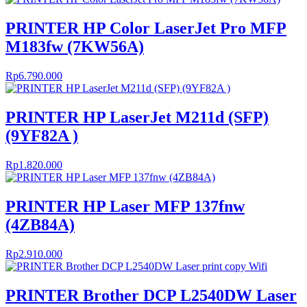
PRINTER HP Color LaserJet Pro MFP
M183fw (7KW56A)
Rp
6.790.000
PRINTER HP LaserJet M211d (SFP)
(9YF82A )
Rp
1.820.000
PRINTER HP Laser MFP 137fnw
(4ZB84A)
Rp
2.910.000
PRINTER Brother DCP L2540DW Laser