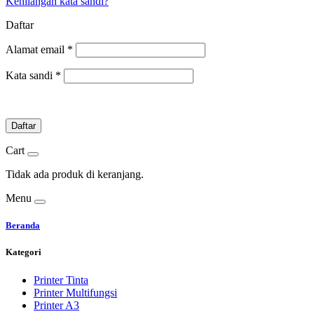
Kehilangan kata sandi?
Daftar
Alamat email
*
Kata sandi
*
Daftar
Cart
Tidak ada produk di keranjang.
Menu
Beranda
Kategori
Printer Tinta
Printer Multifungsi
Printer A3