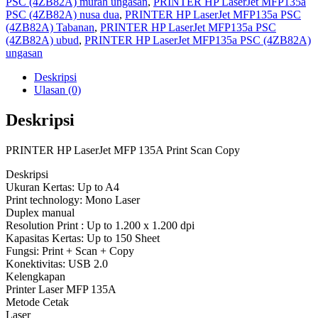
PSC (4ZB82A) murah ungasan
,
PRINTER HP LaserJet MFP135a
PSC (4ZB82A) nusa dua
,
PRINTER HP LaserJet MFP135a PSC
(4ZB82A) Tabanan
,
PRINTER HP LaserJet MFP135a PSC
(4ZB82A) ubud
,
PRINTER HP LaserJet MFP135a PSC (4ZB82A)
ungasan
Deskripsi
Ulasan (0)
Deskripsi
PRINTER HP LaserJet MFP 135A Print Scan Copy
Deskripsi
Ukuran Kertas: Up to A4
Print technology: Mono Laser
Duplex manual
Resolution Print : Up to 1.200 x 1.200 dpi
Kapasitas Kertas: Up to 150 Sheet
Fungsi: Print + Scan + Copy
Konektivitas: USB 2.0
Kelengkapan
Printer Laser MFP 135A
Metode Cetak
Laser