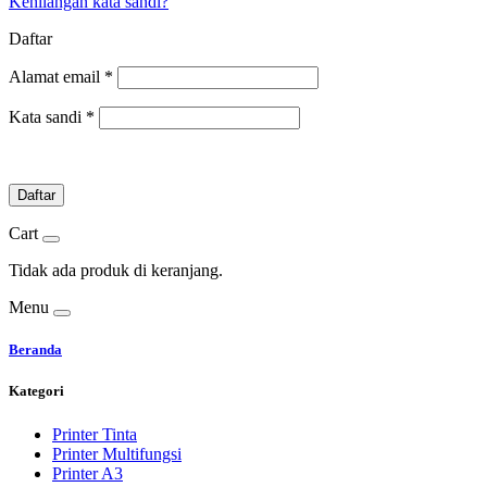
Kehilangan kata sandi?
Daftar
Alamat email
*
Kata sandi
*
Daftar
Cart
Tidak ada produk di keranjang.
Menu
Beranda
Kategori
Printer Tinta
Printer Multifungsi
Printer A3