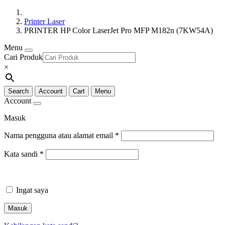
Printer Laser
PRINTER HP Color LaserJet Pro MFP M182n (7KW54A)
Menu
Cari Produk
×
Search
Account
Cart
Menu
Account
Masuk
Nama pengguna atau alamat email
*
Kata sandi
*
Ingat saya
Masuk