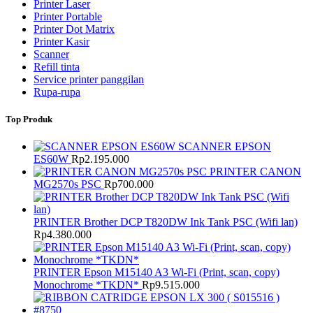
Printer Laser
Printer Portable
Printer Dot Matrix
Printer Kasir
Scanner
Refill tinta
Service printer panggilan
Rupa-rupa
Top Produk
SCANNER EPSON
ES60W
Rp
2.195.000
PRINTER CANON
MG2570s PSC
Rp
700.000
PRINTER Brother DCP T820DW Ink Tank PSC (Wifi lan)
Rp
4.380.000
PRINTER Epson M15140 A3 Wi-Fi (Print, scan, copy)
Monochrome *TKDN*
Rp
9.515.000