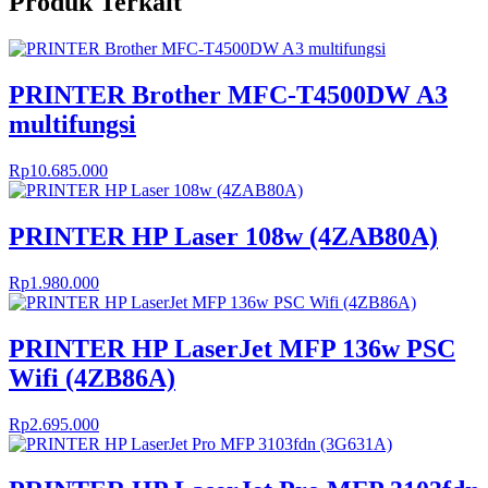
Produk Terkait
PRINTER Brother MFC-T4500DW A3
multifungsi
Rp
10.685.000
PRINTER HP Laser 108w (4ZAB80A)
Rp
1.980.000
PRINTER HP LaserJet MFP 136w PSC
Wifi (4ZB86A)
Rp
2.695.000