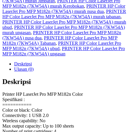
(7KW54A) murah Jimbaran
,
PRINTER HP Color LaserJet Pro
MFP M182n (7KW54A) murah Kerobokan
,
PRINTER HP Color
LaserJet Pro MFP M182n (7KW54A) murah nusa dua
,
PRINTER
HP Color LaserJet Pro MFP M182n (7KW54A) murah tabanan
,
PRINTER HP Color LaserJet Pro MFP M182n (7KW54A) murah
ubud
,
PRINTER HP Color LaserJet Pro MFP M182n (7KW54A)
murah ungasan
,
PRINTER HP Color LaserJet Pro MFP M182n
(7KW54A) nusa dua
,
PRINTER HP Color LaserJet Pro MFP
M182n (7KW54A) Tabanan
,
PRINTER HP Color LaserJet Pro
MFP M182n (7KW54A) ubud
,
PRINTER HP Color LaserJet Pro
MFP M182n (7KW54A) ungasan
Deskripsi
Ulasan (0)
Deskripsi
Printer HP LaserJet Pro MFP M182n Color
Spesifikasi :
===========
Color or black: Color
Connectivity: 1 USB 2.0
Wireless capability: No
Max output capacity: Up to 100 sheets
Number of print cartridges: 4