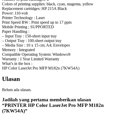
Colors of printing supplies: black, cyan, magenta, yellow
Replacement cartridges: HP 215A Black
Power: 110-volt
Printer Technology : Laser
Print Speed BW : Print speed up to 17 ppm
Mobile Printing ; SUPPORTED
Paper Handling :
– Input Tray : 150-sheet input tray
– Output Tray : 100-sheet output tray
– Media Size : 10 x 15 cm; A4; Envelopes
Memory : Integrated
Compatible Operating System: Windows®
Warranty : 1 Year Limited Warranty
What’s in the box :
HP Color LaserJet Pro MFP M182n (7KW54A)
Ulasan
Belum ada ulasan.
Jadilah yang pertama memberikan ulasan
“PRINTER HP Color LaserJet Pro MFP M182n
(7KW54A)”