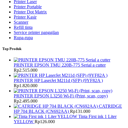
Printer Laser
Printer Portable
Printer Dot Matrix
Printer Kasir
Scanner
Refill tinta
Service printer panggilan
Rupa-rupa
Top Produk
PRINTER EPSON TMU 220B-775 Serial a cutter
Rp
2.515.000
PRINTER HP LaserJet M211d (SFP) (9YF82A )
Rp
1.820.000
PRINTER EPSON L3250 Wi-Fi (Print, scan, copy)
Rp
2.495.000
CATRIDGE
HP 704 BLACK (CN692AA)
Rp
131.000
Tinta First ink 1 Liter
YELLOW
Rp
126.000