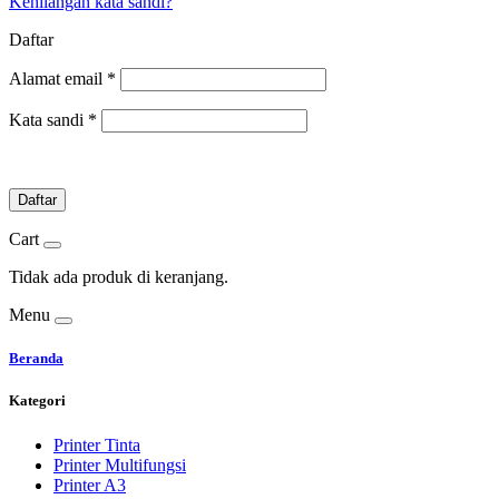
Kehilangan kata sandi?
Daftar
Alamat email
*
Kata sandi
*
Daftar
Cart
Tidak ada produk di keranjang.
Menu
Beranda
Kategori
Printer Tinta
Printer Multifungsi
Printer A3