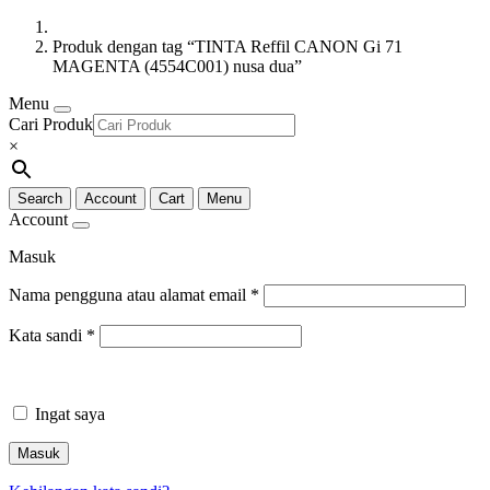
Produk dengan tag “TINTA Reffil CANON Gi 71
MAGENTA (4554C001) nusa dua”
Menu
Cari Produk
×
Search
Account
Cart
Menu
Account
Masuk
Nama pengguna atau alamat email
*
Kata sandi
*
Ingat saya
Masuk