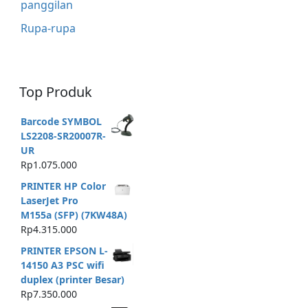
panggilan
Rupa-rupa
Top Produk
Barcode SYMBOL
LS2208-SR20007R-
UR
Rp
1.075.000
PRINTER HP Color
LaserJet Pro
M155a (SFP) (7KW48A)
Rp
4.315.000
PRINTER EPSON L-
14150 A3 PSC wifi
duplex (printer Besar)
Rp
7.350.000