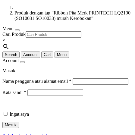
Produk dengan tag “Ribbon Pita Merk PRINTECH LQ2190
(SO10031 SO10033) murah Kerobokan”
Menu
Cari Produk
×
Search
Account
Cart
Menu
Account
Masuk
Nama pengguna atau alamat email
*
Kata sandi
*
Ingat saya
Masuk