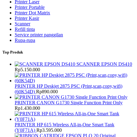
Printer Laser
Printer Portable
Printer Dot Matrix
Printer Kasir
Scanner
Refill tinta
Service printer panggilan
Rupa-rupa
Top Produk
SCANNER EPSON DS410
Rp
5.150.000
PRINTER HP Deskjet 2875 PSC (Print,scan,copy,wifi)
(60K54D)
Rp
890.000
PRINTER CANON G1730 Single Function Print Only
Rp
1.430.000
PRINTER HP 615 Wireless All-in-One Smart Tank
(Y0F71A)
Rp
3.595.000