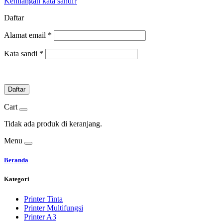
Kehilangan kata sandi?
Daftar
Alamat email
*
Kata sandi
*
Daftar
Cart
Tidak ada produk di keranjang.
Menu
Beranda
Kategori
Printer Tinta
Printer Multifungsi
Printer A3