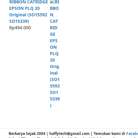
RIBBON CATRIDGE
EPSON PLQ 20
Original (SO15592
SO15339)
Rp
494.000
Berkarya Sejak 2004 | haffytech@gmail.com | Temukan kami di
Faceb