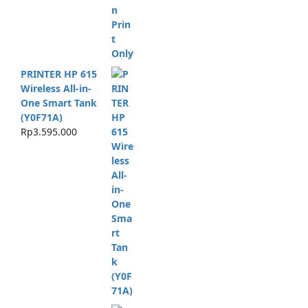
PRINTER HP 615
Wireless All-in-
One Smart Tank
(Y0F71A)
Rp
3.595.000