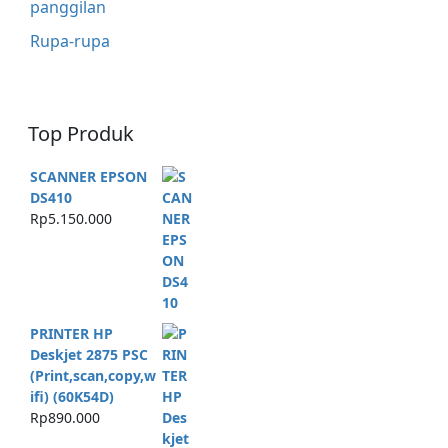
panggilan
Rupa-rupa
Top Produk
SCANNER EPSON
DS410
Rp
5.150.000
PRINTER HP
Deskjet 2875 PSC
(Print,scan,copy,w
ifi) (60K54D)
Rp
890.000