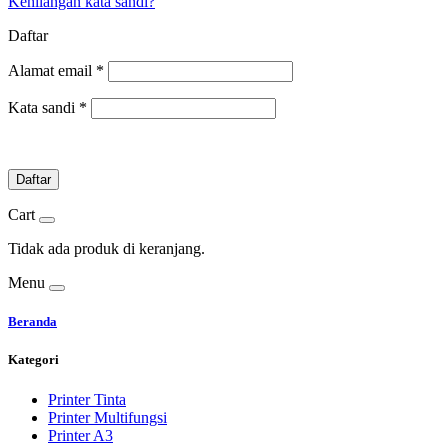
Kehilangan kata sandi?
Daftar
Alamat email
*
Kata sandi
*
Daftar
Cart
Tidak ada produk di keranjang.
Menu
Beranda
Kategori
Printer Tinta
Printer Multifungsi
Printer A3