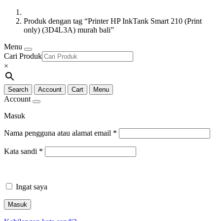
Produk dengan tag “Printer HP InkTank Smart 210 (Print
only) (3D4L3A) murah bali”
Menu
Cari Produk
×
Search
Account
Cart
Menu
Account
Masuk
Nama pengguna atau alamat email
*
Kata sandi
*
Ingat saya
Masuk