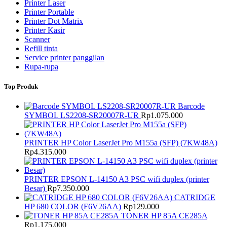
Printer Laser
Printer Portable
Printer Dot Matrix
Printer Kasir
Scanner
Refill tinta
Service printer panggilan
Rupa-rupa
Top Produk
Barcode
SYMBOL LS2208-SR20007R-UR
Rp
1.075.000
PRINTER HP Color LaserJet Pro M155a (SFP) (7KW48A)
Rp
4.315.000
PRINTER EPSON L-14150 A3 PSC wifi duplex (printer
Besar)
Rp
7.350.000
CATRIDGE
HP 680 COLOR (F6V26AA)
Rp
129.000
TONER HP 85A CE285A
Rp
1.175.000