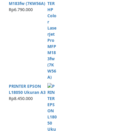
M183fw (7KW56A)
Rp
6.790.000
PRINTER EPSON
L18050 Ukuran A3
Rp
8.450.000