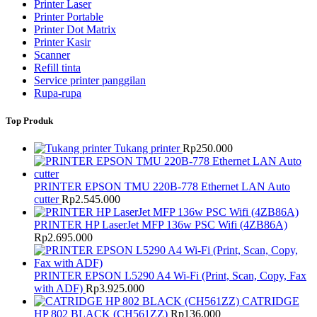
Printer Laser
Printer Portable
Printer Dot Matrix
Printer Kasir
Scanner
Refill tinta
Service printer panggilan
Rupa-rupa
Top Produk
Tukang printer
Rp
250.000
PRINTER EPSON TMU 220B-778 Ethernet LAN Auto
cutter
Rp
2.545.000
PRINTER HP LaserJet MFP 136w PSC Wifi (4ZB86A)
Rp
2.695.000
PRINTER EPSON L5290 A4 Wi-Fi (Print, Scan, Copy, Fax
with ADF)
Rp
3.925.000
CATRIDGE
HP 802 BLACK (CH561ZZ)
Rp
136.000