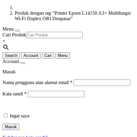
Produk dengan tag “Printer Epson L14150 A3+ Multifungsi
Wi-Fi Duplex ORI Denpasar”
Menu
Cari Produk
×
Search
Account
Cart
Menu
Account
Masuk
Nama pengguna atau alamat email
*
Kata sandi
*
Ingat saya
Masuk