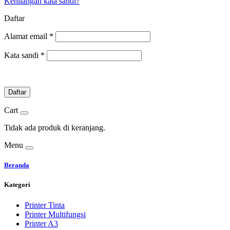
Kehilangan kata sandi?
Daftar
Alamat email
*
Kata sandi
*
Daftar
Cart
Tidak ada produk di keranjang.
Menu
Beranda
Kategori
Printer Tinta
Printer Multifungsi
Printer A3