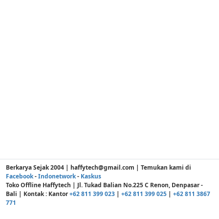
Berkarya Sejak 2004 | haffytech@gmail.com | Temukan kami di
Facebook
-
Indonetwork
-
Kaskus
Toko Offline Haffytech | Jl. Tukad Balian No.225 C Renon, Denpasar -
Bali | Kontak : Kantor
+62 811 399 023
|
+62 811 399 025
|
+62 811 3867
771