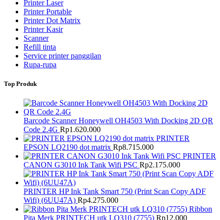
Printer Laser
Printer Portable
Printer Dot Matrix
Printer Kasir
Scanner
Refill tinta
Service printer panggilan
Rupa-rupa
Top Produk
Barcode Scanner Honeywell OH4503 With Docking 2D QR
Code 2.4G
Rp
1.620.000
PRINTER
EPSON LQ2190 dot matrix
Rp
8.715.000
PRINTER
CANON G3010 Ink Tank Wifi PSC
Rp
2.175.000
PRINTER HP Ink Tank Smart 750 (Print Scan Copy ADF
Wifi) (6UU47A)
Rp
4.275.000
Ribbon
Pita Merk PRINTECH utk LQ310 (7755)
Rp
12.000