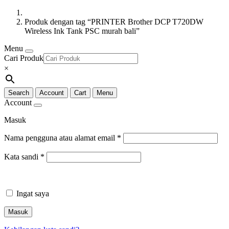
Produk dengan tag “PRINTER Brother DCP T720DW
Wireless Ink Tank PSC murah bali”
Menu
Cari Produk
×
Search
Account
Cart
Menu
Account
Masuk
Nama pengguna atau alamat email
*
Kata sandi
*
Ingat saya
Masuk