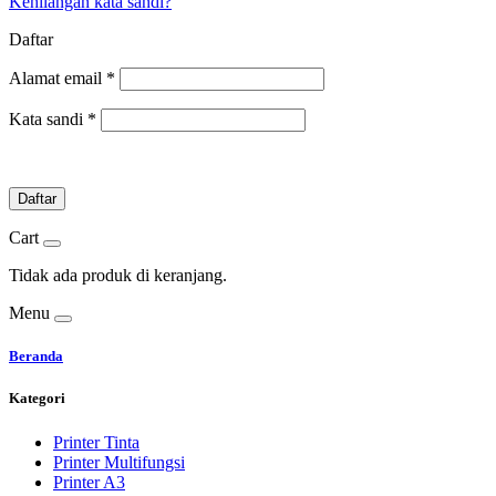
Kehilangan kata sandi?
Daftar
Alamat email
*
Kata sandi
*
Daftar
Cart
Tidak ada produk di keranjang.
Menu
Beranda
Kategori
Printer Tinta
Printer Multifungsi
Printer A3