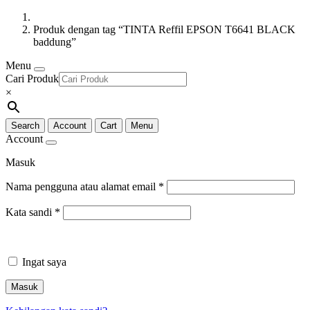
Produk dengan tag “TINTA Reffil EPSON T6641 BLACK
baddung”
Menu
Cari Produk
×
Search
Account
Cart
Menu
Account
Masuk
Nama pengguna atau alamat email
*
Kata sandi
*
Ingat saya
Masuk