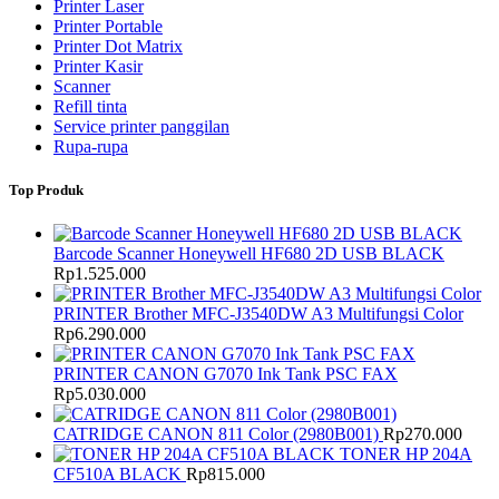
Printer Laser
Printer Portable
Printer Dot Matrix
Printer Kasir
Scanner
Refill tinta
Service printer panggilan
Rupa-rupa
Top Produk
Barcode Scanner Honeywell HF680 2D USB BLACK
Rp
1.525.000
PRINTER Brother MFC-J3540DW A3 Multifungsi Color
Rp
6.290.000
PRINTER CANON G7070 Ink Tank PSC FAX
Rp
5.030.000
CATRIDGE CANON 811 Color (2980B001)
Rp
270.000
TONER HP 204A
CF510A BLACK
Rp
815.000