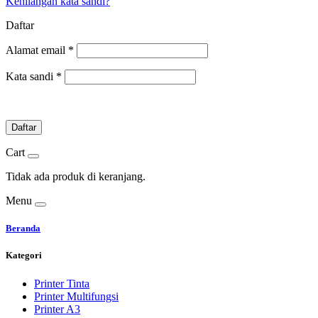
Kehilangan kata sandi?
Daftar
Alamat email
*
Kata sandi
*
Daftar
Cart
Tidak ada produk di keranjang.
Menu
Beranda
Kategori
Printer Tinta
Printer Multifungsi
Printer A3