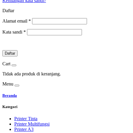
Kehilangan kata sandi?
Daftar
Alamat email
*
Kata sandi
*
Daftar
Cart
Tidak ada produk di keranjang.
Menu
Beranda
Kategori
Printer Tinta
Printer Multifungsi
Printer A3