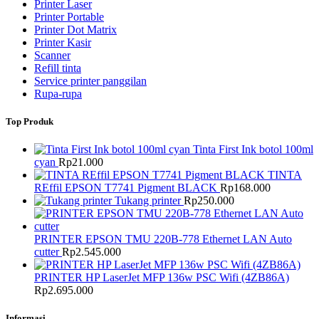
Printer Laser
Printer Portable
Printer Dot Matrix
Printer Kasir
Scanner
Refill tinta
Service printer panggilan
Rupa-rupa
Top Produk
Tinta First Ink botol 100ml
cyan
Rp
21.000
TINTA
REffil EPSON T7741 Pigment BLACK
Rp
168.000
Tukang printer
Rp
250.000
PRINTER EPSON TMU 220B-778 Ethernet LAN Auto
cutter
Rp
2.545.000
PRINTER HP LaserJet MFP 136w PSC Wifi (4ZB86A)
Rp
2.695.000
Informasi