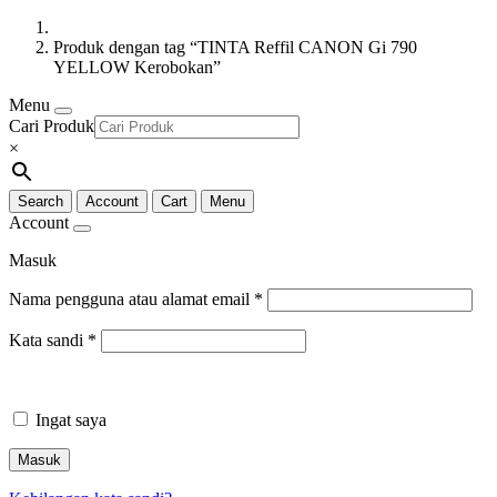
Produk dengan tag “TINTA Reffil CANON Gi 790
YELLOW Kerobokan”
Menu
Cari Produk
×
Search
Account
Cart
Menu
Account
Masuk
Nama pengguna atau alamat email
*
Kata sandi
*
Ingat saya
Masuk