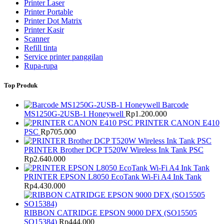
Printer Laser
Printer Portable
Printer Dot Matrix
Printer Kasir
Scanner
Refill tinta
Service printer panggilan
Rupa-rupa
Top Produk
Barcode
MS1250G-2USB-1 Honeywell
Rp
1.200.000
PRINTER CANON E410
PSC
Rp
705.000
PRINTER Brother DCP T520W Wireless Ink Tank PSC
Rp
2.640.000
PRINTER EPSON L8050 EcoTank Wi-Fi A4 Ink Tank
Rp
4.430.000
RIBBON CATRIDGE EPSON 9000 DFX (SO15505
SO15384)
Rp
444.000