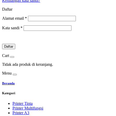
Kehilangan kata sandi?
Daftar
Alamat email
*
Kata sandi
*
Daftar
Cart
Tidak ada produk di keranjang.
Menu
Beranda
Kategori
Printer Tinta
Printer Multifungsi
Printer A3