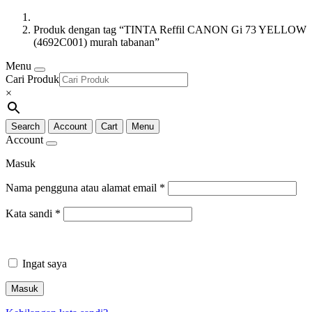
Produk dengan tag “TINTA Reffil CANON Gi 73 YELLOW
(4692C001) murah tabanan”
Menu
Cari Produk
×
Search
Account
Cart
Menu
Account
Masuk
Nama pengguna atau alamat email
*
Kata sandi
*
Ingat saya
Masuk