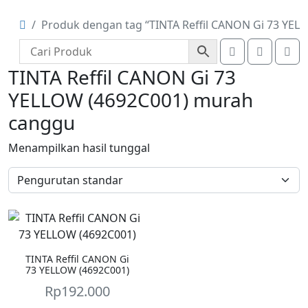
Produk dengan tag “TINTA Reffil CANON Gi 73 YE
Account
Cart
Me
TINTA Reffil CANON Gi 73
YELLOW (4692C001) murah
canggu
Menampilkan hasil tunggal
TINTA Reffil CANON Gi
73 YELLOW (4692C001)
Rp
192.000