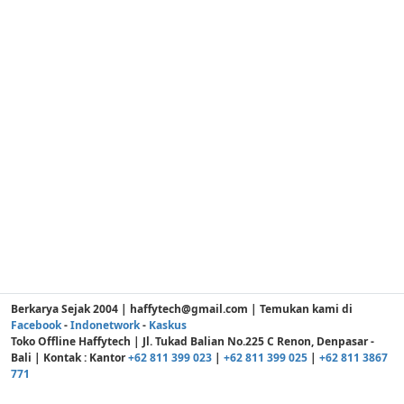
Berkarya Sejak 2004 | haffytech@gmail.com | Temukan kami di
Facebook
-
Indonetwork
-
Kaskus
Toko Offline Haffytech | Jl. Tukad Balian No.225 C Renon, Denpasar -
Bali | Kontak : Kantor
+62 811 399 023
|
+62 811 399 025
|
+62 811 3867
771