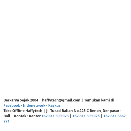
Berkarya Sejak 2004 | haffytech@gmail.com | Temukan kami di
Facebook
-
Indonetwork
-
Kaskus
Toko Offline Haffytech | Jl. Tukad Balian No.225 C Renon, Denpasar -
Bali | Kontak : Kantor
+62 811 399 023
|
+62 811 399 025
|
+62 811 3867
771