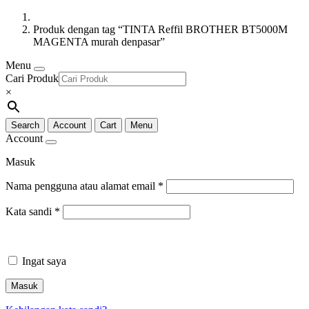
Produk dengan tag “TINTA Reffil BROTHER BT5000M
MAGENTA murah denpasar”
Menu
Cari Produk
×
Search
Account
Cart
Menu
Account
Masuk
Nama pengguna atau alamat email
*
Kata sandi
*
Ingat saya
Masuk