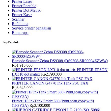
Printer Laser
Printer Portable
Printer Dot Matrix
Printer Kasir
Scanner
Refill tinta
Service printer panggilan
Rupa-rupa
Top Produk
Barcode Scanner Zebra DS9308 (DS9308-SR00004ZZWW)
Rp
1.915.000
PRINTER EPSON
LX310 dot matrix
Rp
2.790.000
PRINTER CANON G4770 Ink Tank PSC FAX
Rp
3.645.000
Printer HP InkTank Smart 580 (Print,scan,copy,wifi)
(1F3Y2A)
Rp
2.100.000