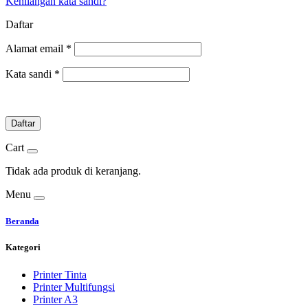
Kehilangan kata sandi?
Daftar
Alamat email
*
Kata sandi
*
Daftar
Cart
Tidak ada produk di keranjang.
Menu
Beranda
Kategori
Printer Tinta
Printer Multifungsi
Printer A3