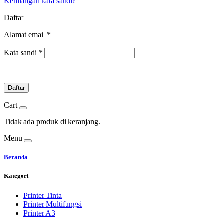
Kehilangan kata sandi?
Daftar
Alamat email
*
Kata sandi
*
Daftar
Cart
Tidak ada produk di keranjang.
Menu
Beranda
Kategori
Printer Tinta
Printer Multifungsi
Printer A3