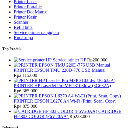
Printer Laser
Printer Portable
Printer Dot Matrix
Printer Kasir
Scanner
Refill tinta
Service printer panggilan
Rupa-rupa
Top Produk
Service printer HP
Rp
200.000
PRINTER EPSON TMU 220D-776 USB Manual
Rp
2.115.000
PRINTER HP LaserJet Pro MFP 3103fdw (3G632A)
Rp
6.365.000
PRINTER EPSON L6270 A4 Wi-Fi (Print, Scan, Copy)
Rp
4.875.000
CATRIDGE
HP 803 COLOR (F6V20AA)
Rp
223.000
Informasi