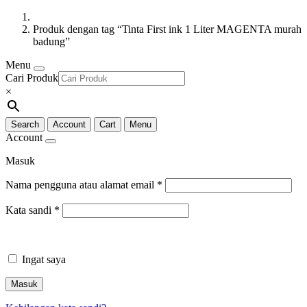
Produk dengan tag “Tinta First ink 1 Liter MAGENTA murah
badung”
Menu
Cari Produk
×
Search
Account
Cart
Menu
Account
Masuk
Nama pengguna atau alamat email
*
Kata sandi
*
Ingat saya
Masuk