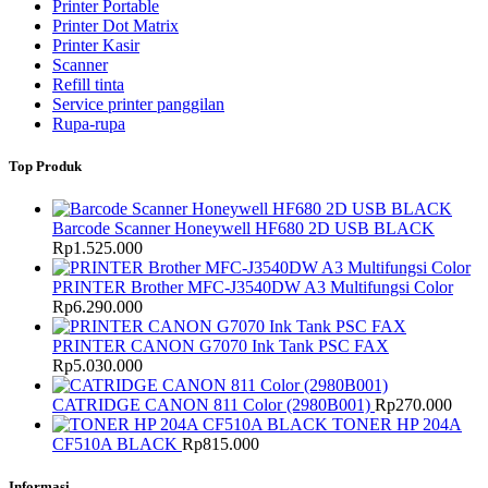
Printer Portable
Printer Dot Matrix
Printer Kasir
Scanner
Refill tinta
Service printer panggilan
Rupa-rupa
Top Produk
Barcode Scanner Honeywell HF680 2D USB BLACK
Rp
1.525.000
PRINTER Brother MFC-J3540DW A3 Multifungsi Color
Rp
6.290.000
PRINTER CANON G7070 Ink Tank PSC FAX
Rp
5.030.000
CATRIDGE CANON 811 Color (2980B001)
Rp
270.000
TONER HP 204A
CF510A BLACK
Rp
815.000
Informasi