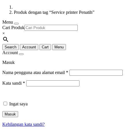
Produk dengan tag “Service printer Penatih”
Menu
Cari Produk
×
Search
Account
Cart
Menu
Account
Masuk
Nama pengguna atau alamat email
*
Kata sandi
*
Ingat saya
Masuk
Kehilangan kata sandi?