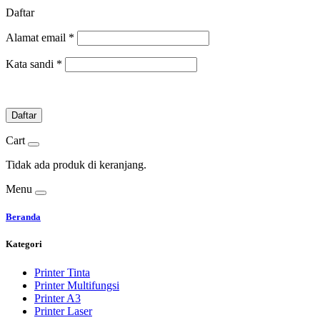
Daftar
Alamat email
*
Kata sandi
*
Daftar
Cart
Tidak ada produk di keranjang.
Menu
Beranda
Kategori
Printer Tinta
Printer Multifungsi
Printer A3
Printer Laser