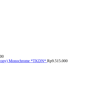
000
, copy) Monochrome *TKDN*
Rp
9.515.000