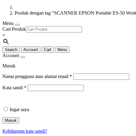
Produk dengan tag “SCANNER EPSON Portable ES-50 Work
Menu
Cari Produk
×
Search
Account
Cart
Menu
Account
Masuk
Nama pengguna atau alamat email
*
Kata sandi
*
Ingat saya
Masuk
Kehilangan kata sandi?