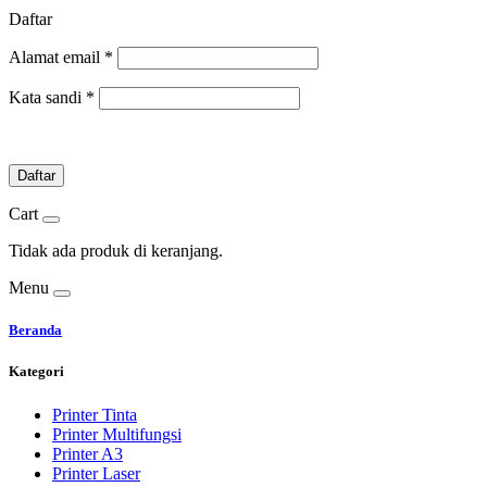
Daftar
Alamat email
*
Kata sandi
*
Daftar
Cart
Tidak ada produk di keranjang.
Menu
Beranda
Kategori
Printer Tinta
Printer Multifungsi
Printer A3
Printer Laser