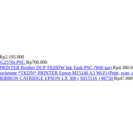
Rp
2.195.000
G2570s PSC
Rp
700.000
PRINTER Brother DCP T820DW Ink Tank PSC (Wifi lan)
Rp
4.380.
PRINTER Epson M15140 A3 Wi-Fi (Print, scan
RIBBON CATRIDGE EPSON LX 300 ( S015516 ) #8750
Rp
47.000