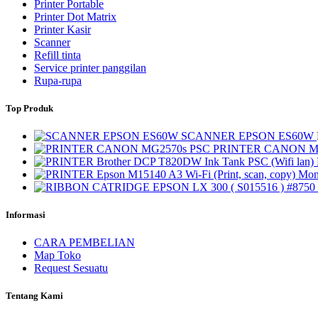
Printer Portable
Printer Dot Matrix
Printer Kasir
Scanner
Refill tinta
Service printer panggilan
Rupa-rupa
Top Produk
SCANNER EPSON ES60W
PRINTER CANON M
Informasi
CARA PEMBELIAN
Map Toko
Request Sesuatu
Tentang Kami