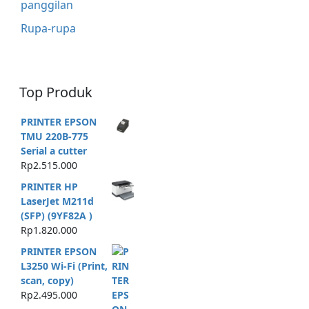
panggilan
Rupa-rupa
Top Produk
PRINTER EPSON
TMU 220B-775
Serial a cutter
Rp
2.515.000
PRINTER HP
LaserJet M211d
(SFP) (9YF82A )
Rp
1.820.000
PRINTER EPSON
L3250 Wi-Fi (Print,
scan, copy)
Rp
2.495.000