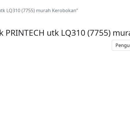
utk LQ310 (7755) murah Kerobokan”
rk PRINTECH utk LQ310 (7755) mu