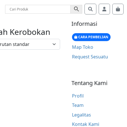
Search
Account
Car
Informasi
rah Kerobokan
CARA PEMBELIAN
Map Toko
Request Sesuatu
Tentang Kami
Profil
Team
Legalitas
Kontak Kami