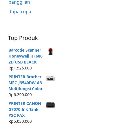
panggilan
Rupa-rupa
Top Produk
Barcode Scanner
Honeywell HF680
2D USB BLACK
Rp
1.525.000
PRINTER Brother
MFC-J3540DW A3
Multifungsi Color
Rp
6.290.000
PRINTER CANON
G7070 Ink Tank
PSC FAX
Rp
5.030.000