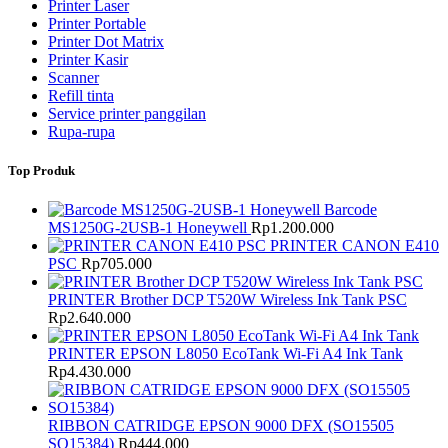
Printer Laser
Printer Portable
Printer Dot Matrix
Printer Kasir
Scanner
Refill tinta
Service printer panggilan
Rupa-rupa
Top Produk
Barcode
MS1250G-2USB-1 Honeywell
Rp
1.200.000
PRINTER CANON E410
PSC
Rp
705.000
PRINTER Brother DCP T520W Wireless Ink Tank PSC
Rp
2.640.000
PRINTER EPSON L8050 EcoTank Wi-Fi A4 Ink Tank
Rp
4.430.000
RIBBON CATRIDGE EPSON 9000 DFX (SO15505
SO15384)
Rp
444.000