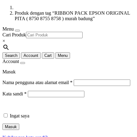
Produk dengan tag “RIBBON PACK EPSON ORIGINAL
PITA ( 8750 8755 8758 ) murah badung”
Menu
Cari Produk
×
Search
Account
Cart
Menu
Account
Masuk
Nama pengguna atau alamat email
*
Kata sandi
*
Ingat saya
Masuk