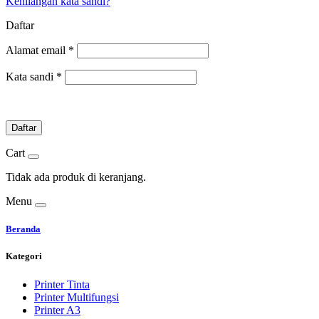
Kehilangan kata sandi?
Daftar
Alamat email
*
Kata sandi
*
Daftar
Cart
Tidak ada produk di keranjang.
Menu
Beranda
Kategori
Printer Tinta
Printer Multifungsi
Printer A3