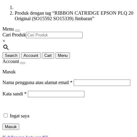
Produk dengan tag “RIBBON CATRIDGE EPSON PLQ 20
Original (SO15592 SO15339) Jimbaran”
Menu
Cari Produk
×
Search
Account
Cart
Menu
Account
Masuk
Nama pengguna atau alamat email
*
Kata sandi
*
Ingat saya
Masuk