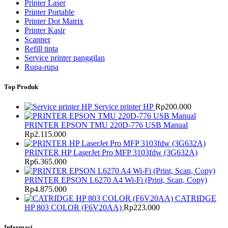
Printer Laser
Printer Portable
Printer Dot Matrix
Printer Kasir
Scanner
Refill tinta
Service printer panggilan
Rupa-rupa
Top Produk
Service printer HP
Rp
200.000
PRINTER EPSON TMU 220D-776 USB Manual
Rp
2.115.000
PRINTER HP LaserJet Pro MFP 3103fdw (3G632A)
Rp
6.365.000
PRINTER EPSON L6270 A4 Wi-Fi (Print, Scan, Copy)
Rp
4.875.000
CATRIDGE
HP 803 COLOR (F6V20AA)
Rp
223.000
Informasi