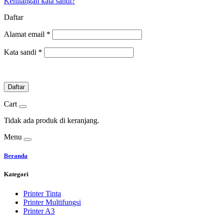
Kehilangan kata sandi?
Daftar
Alamat email
*
Kata sandi
*
Daftar
Cart
Tidak ada produk di keranjang.
Menu
Beranda
Kategori
Printer Tinta
Printer Multifungsi
Printer A3