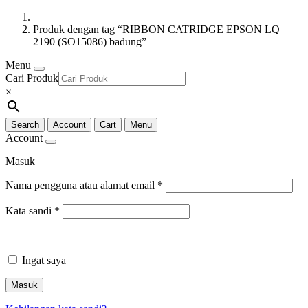
Produk dengan tag “RIBBON CATRIDGE EPSON LQ
2190 (SO15086) badung”
Menu
Cari Produk
×
Search
Account
Cart
Menu
Account
Masuk
Nama pengguna atau alamat email
*
Kata sandi
*
Ingat saya
Masuk