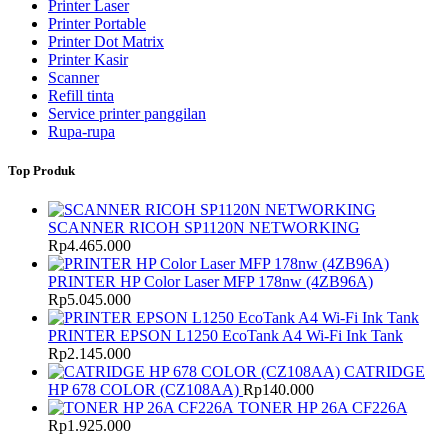
Printer Laser
Printer Portable
Printer Dot Matrix
Printer Kasir
Scanner
Refill tinta
Service printer panggilan
Rupa-rupa
Top Produk
SCANNER RICOH SP1120N NETWORKING
Rp
4.465.000
PRINTER HP Color Laser MFP 178nw (4ZB96A)
Rp
5.045.000
PRINTER EPSON L1250 EcoTank A4 Wi-Fi Ink Tank
Rp
2.145.000
CATRIDGE
HP 678 COLOR (CZ108AA)
Rp
140.000
TONER HP 26A CF226A
Rp
1.925.000