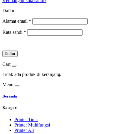
Kehilangan kata sandi?
Daftar
Alamat email
*
Kata sandi
*
Daftar
Cart
Tidak ada produk di keranjang.
Menu
Beranda
Kategori
Printer Tinta
Printer Multifungsi
Printer A3