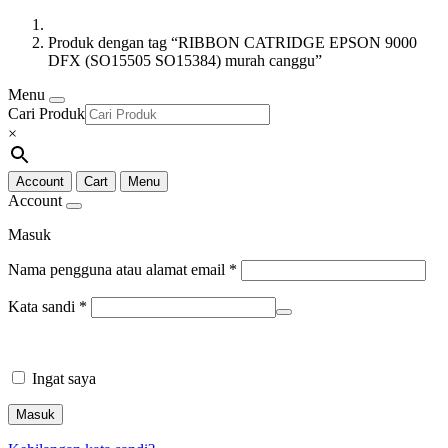
Produk dengan tag “RIBBON CATRIDGE EPSON 9000
DFX (SO15505 SO15384) murah canggu”
Menu
Cari Produk
×
Account
Cart
Menu
Account
Masuk
Nama pengguna atau alamat email
*
Kata sandi
*
Ingat saya
Masuk