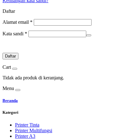
Kehilangan kata sandi?
Daftar
Alamat email
*
Kata sandi
*
Daftar
Cart
Tidak ada produk di keranjang.
Menu
Beranda
Kategori
Printer Tinta
Printer Multifungsi
Printer A3