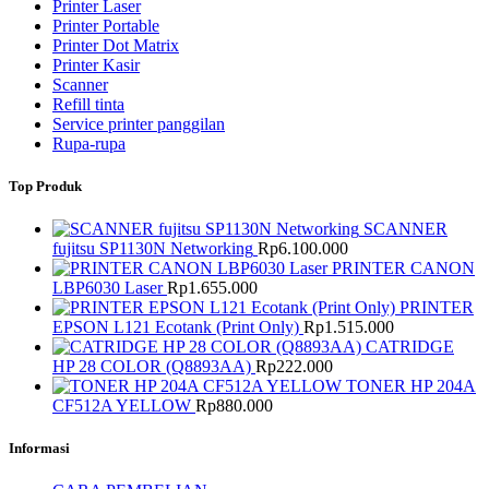
Printer Laser
Printer Portable
Printer Dot Matrix
Printer Kasir
Scanner
Refill tinta
Service printer panggilan
Rupa-rupa
Top Produk
SCANNER
fujitsu SP1130N Networking
Rp
6.100.000
PRINTER CANON
LBP6030 Laser
Rp
1.655.000
PRINTER
EPSON L121 Ecotank (Print Only)
Rp
1.515.000
CATRIDGE
HP 28 COLOR (Q8893AA)
Rp
222.000
TONER HP 204A
CF512A YELLOW
Rp
880.000
Informasi