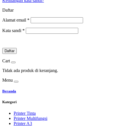
Kehilangan kata sandi?
Daftar
Alamat email
*
Kata sandi
*
Daftar
Cart
Tidak ada produk di keranjang.
Menu
Beranda
Kategori
Printer Tinta
Printer Multifungsi
Printer A3