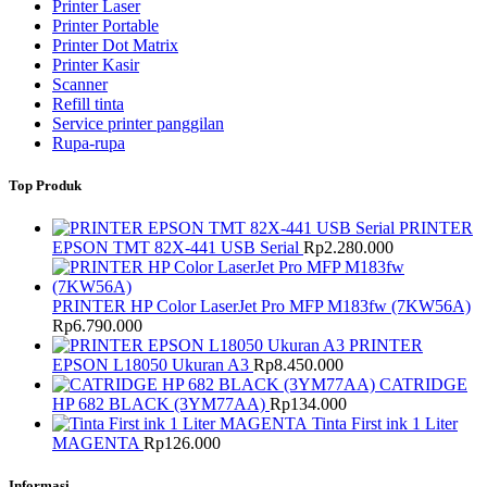
Printer Laser
Printer Portable
Printer Dot Matrix
Printer Kasir
Scanner
Refill tinta
Service printer panggilan
Rupa-rupa
Top Produk
PRINTER
EPSON TMT 82X-441 USB Serial
Rp
2.280.000
PRINTER HP Color LaserJet Pro MFP M183fw (7KW56A)
Rp
6.790.000
PRINTER
EPSON L18050 Ukuran A3
Rp
8.450.000
CATRIDGE
HP 682 BLACK (3YM77AA)
Rp
134.000
Tinta First ink 1 Liter
MAGENTA
Rp
126.000
Informasi