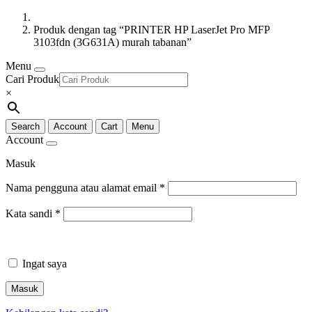
Produk dengan tag “PRINTER HP LaserJet Pro MFP
3103fdn (3G631A) murah tabanan”
Menu
Cari Produk
×
Search
Account
Cart
Menu
Account
Masuk
Nama pengguna atau alamat email
*
Kata sandi
*
Ingat saya
Masuk