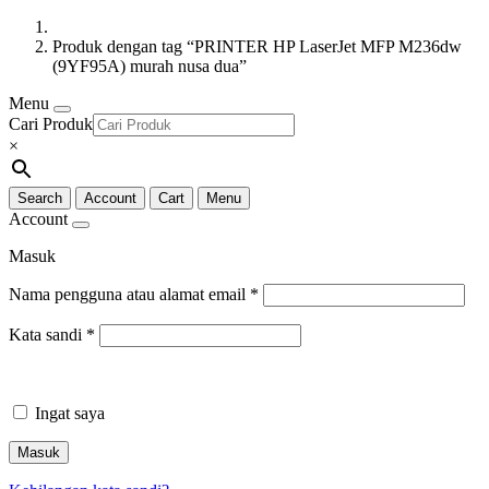
Produk dengan tag “PRINTER HP LaserJet MFP M236dw
(9YF95A) murah nusa dua”
Menu
Cari Produk
×
Search
Account
Cart
Menu
Account
Masuk
Nama pengguna atau alamat email
*
Kata sandi
*
Ingat saya
Masuk