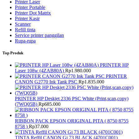
Printer Laser
Printer Portable
Printer Dot Matrix
Printer Kasir
Scanner
Refill tinta
Service printer panggilan
Rupa-rupa
Top Produk
PRINTER HP
Laser 108w (4ZAB80A)
Rp
1.980.000
PRINTER
CANON G2770 Ink Tank PSC
Rp
1.835.000
PRINTER HP Deskjet 2336 PSC White (Print,scan,copy)
(7WQ05B)
Rp
685.000
RIBBON PACK EPSON ORIGINAL PITA ( 8750 8755
8758 )
Rp
37.000
TINTA Reffil CANON Gi 73 BLACK (4701C001)