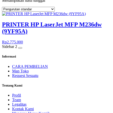
Menampilkan hasil tunggal
PRINTER HP LaserJet MFP M236dw
(9YF95A)
Rp
2.775.000
Sidebar 2
Informasi
CARA PEMBELIAN
Map Toko
Request Sesuatu
Tentang Kami
Profil
Team
Legalitas
Kontak Kami