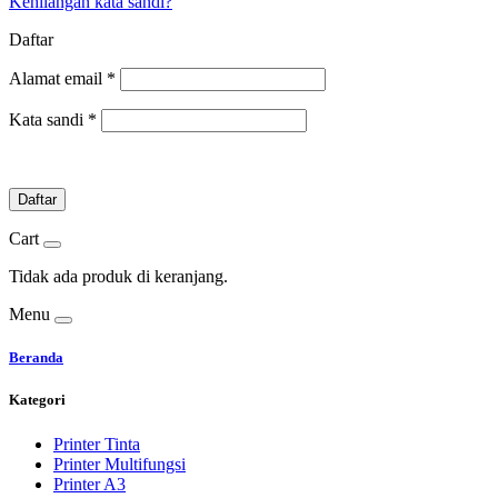
Kehilangan kata sandi?
Daftar
Alamat email
*
Kata sandi
*
Daftar
Cart
Tidak ada produk di keranjang.
Menu
Beranda
Kategori
Printer Tinta
Printer Multifungsi
Printer A3