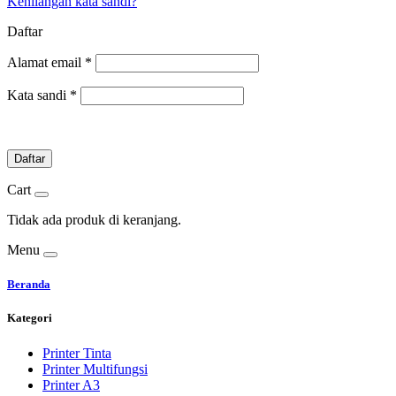
Kehilangan kata sandi?
Daftar
Alamat email
*
Kata sandi
*
Daftar
Cart
Tidak ada produk di keranjang.
Menu
Beranda
Kategori
Printer Tinta
Printer Multifungsi
Printer A3