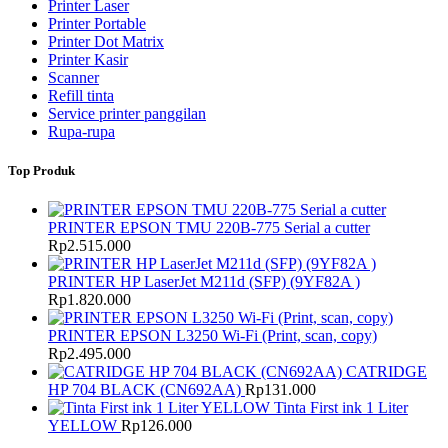
Printer Laser
Printer Portable
Printer Dot Matrix
Printer Kasir
Scanner
Refill tinta
Service printer panggilan
Rupa-rupa
Top Produk
PRINTER EPSON TMU 220B-775 Serial a cutter
Rp
2.515.000
PRINTER HP LaserJet M211d (SFP) (9YF82A )
Rp
1.820.000
PRINTER EPSON L3250 Wi-Fi (Print, scan, copy)
Rp
2.495.000
CATRIDGE
HP 704 BLACK (CN692AA)
Rp
131.000
Tinta First ink 1 Liter
YELLOW
Rp
126.000