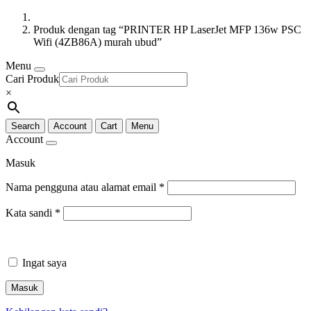
Produk dengan tag “PRINTER HP LaserJet MFP 136w PSC
Wifi (4ZB86A) murah ubud”
Menu
Cari Produk
×
Search
Account
Cart
Menu
Account
Masuk
Nama pengguna atau alamat email
*
Kata sandi
*
Ingat saya
Masuk