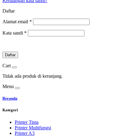
Kehilangan kata sandi?
Daftar
Alamat email
*
Kata sandi
*
Daftar
Cart
Tidak ada produk di keranjang.
Menu
Beranda
Kategori
Printer Tinta
Printer Multifungsi
Printer A3