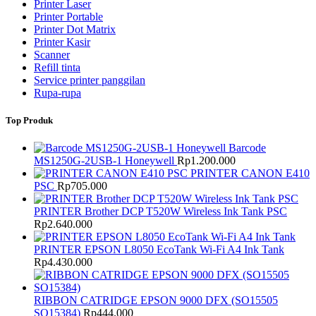
Printer Laser
Printer Portable
Printer Dot Matrix
Printer Kasir
Scanner
Refill tinta
Service printer panggilan
Rupa-rupa
Top Produk
Barcode
MS1250G-2USB-1 Honeywell
Rp
1.200.000
PRINTER CANON E410
PSC
Rp
705.000
PRINTER Brother DCP T520W Wireless Ink Tank PSC
Rp
2.640.000
PRINTER EPSON L8050 EcoTank Wi-Fi A4 Ink Tank
Rp
4.430.000
RIBBON CATRIDGE EPSON 9000 DFX (SO15505
SO15384)
Rp
444.000