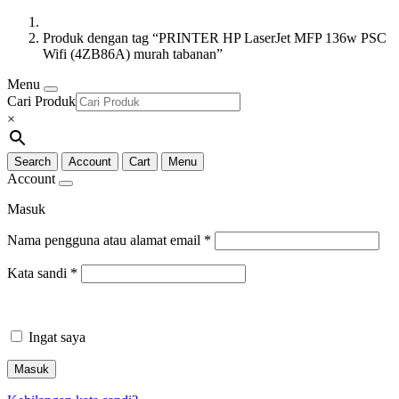
Produk dengan tag “PRINTER HP LaserJet MFP 136w PSC
Wifi (4ZB86A) murah tabanan”
Menu
Cari Produk
×
Search
Account
Cart
Menu
Account
Masuk
Nama pengguna atau alamat email
*
Kata sandi
*
Ingat saya
Masuk