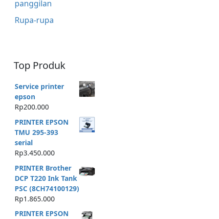
panggilan
Rupa-rupa
Top Produk
Service printer
epson
Rp
200.000
PRINTER EPSON
TMU 295-393
serial
Rp
3.450.000
PRINTER Brother
DCP T220 Ink Tank
PSC (8CH74100129)
Rp
1.865.000
PRINTER EPSON