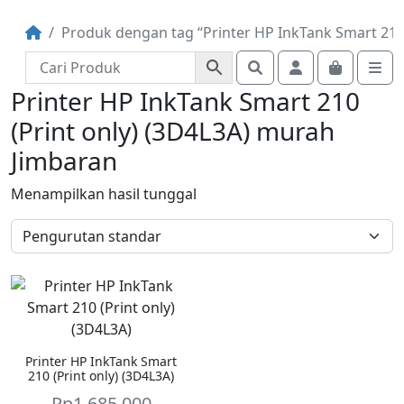
Produk dengan tag “Printer HP InkTank Smart 210 
Search
Account
Cart
Me
Printer HP InkTank Smart 210
(Print only) (3D4L3A) murah
Jimbaran
Menampilkan hasil tunggal
Printer HP InkTank Smart
210 (Print only) (3D4L3A)
Rp
1.685.000