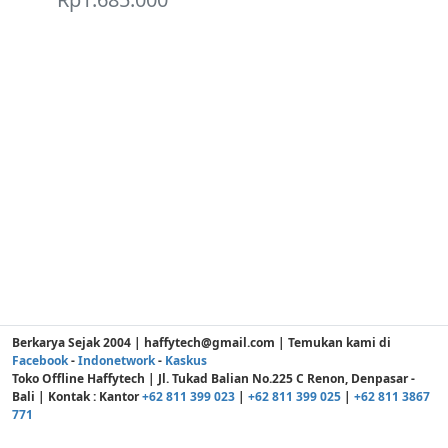
Berkarya Sejak 2004 | haffytech@gmail.com | Temukan kami di
Facebook
-
Indonetwork
-
Kaskus
Toko Offline Haffytech | Jl. Tukad Balian No.225 C Renon, Denpasar -
Bali | Kontak : Kantor
+62 811 399 023
|
+62 811 399 025
|
+62 811 3867
771