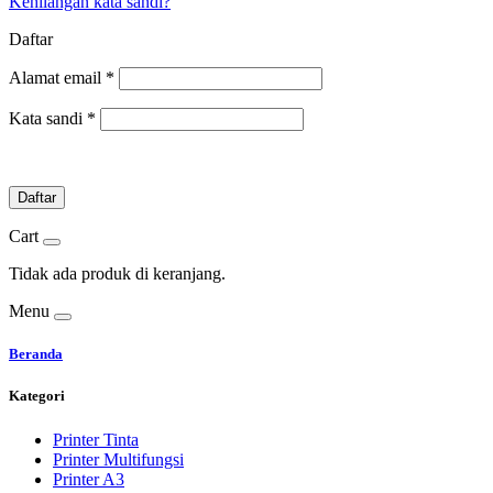
Kehilangan kata sandi?
Daftar
Alamat email
*
Kata sandi
*
Daftar
Cart
Tidak ada produk di keranjang.
Menu
Beranda
Kategori
Printer Tinta
Printer Multifungsi
Printer A3