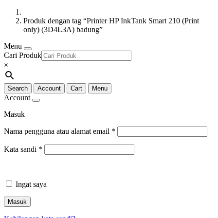
Produk dengan tag “Printer HP InkTank Smart 210 (Print
only) (3D4L3A) badung”
Menu
Cari Produk
×
Search
Account
Cart
Menu
Account
Masuk
Nama pengguna atau alamat email
*
Kata sandi
*
Ingat saya
Masuk