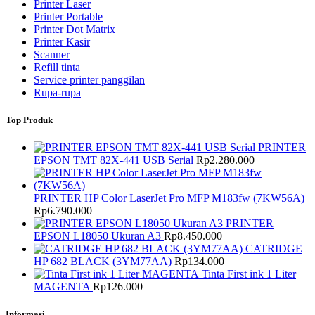
Printer Laser
Printer Portable
Printer Dot Matrix
Printer Kasir
Scanner
Refill tinta
Service printer panggilan
Rupa-rupa
Top Produk
PRINTER
EPSON TMT 82X-441 USB Serial
Rp
2.280.000
PRINTER HP Color LaserJet Pro MFP M183fw (7KW56A)
Rp
6.790.000
PRINTER
EPSON L18050 Ukuran A3
Rp
8.450.000
CATRIDGE
HP 682 BLACK (3YM77AA)
Rp
134.000
Tinta First ink 1 Liter
MAGENTA
Rp
126.000
Informasi