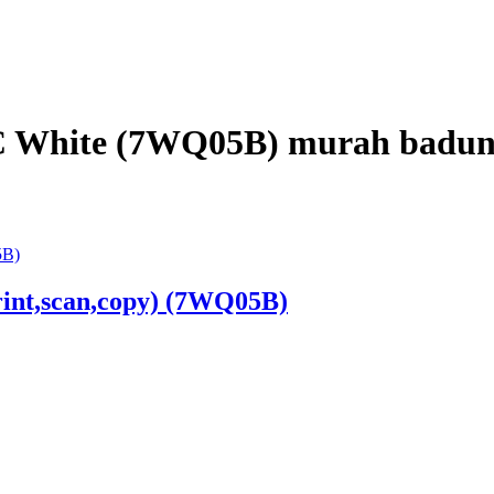
C White (7WQ05B) murah badu
int,scan,copy) (7WQ05B)