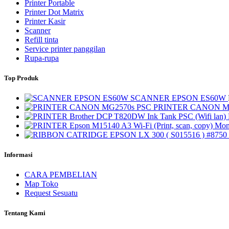
Printer Portable
Printer Dot Matrix
Printer Kasir
Scanner
Refill tinta
Service printer panggilan
Rupa-rupa
Top Produk
SCANNER EPSON ES60W
PRINTER CANON M
Informasi
CARA PEMBELIAN
Map Toko
Request Sesuatu
Tentang Kami