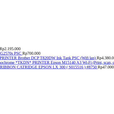
Rp
2.195.000
G2570s PSC
Rp
700.000
PRINTER Brother DCP T820DW Ink Tank PSC (Wifi lan)
Rp
4.380.
PRINTER Epson M15140 A3 Wi-Fi (Print, scan
RIBBON CATRIDGE EPSON LX 300 ( S015516 ) #8750
Rp
47.000