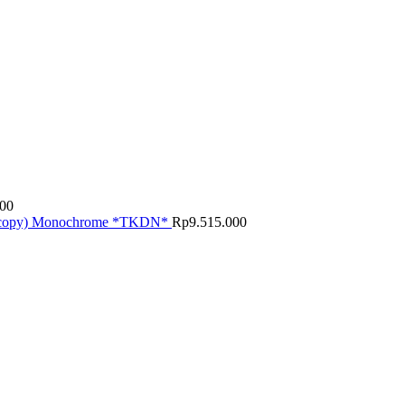
000
, copy) Monochrome *TKDN*
Rp
9.515.000