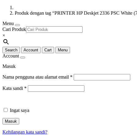
Produk dengan tag “PRINTER HP Deskjet 2336 PSC White 
Menu
Cari Produk
×
Search
Account
Cart
Menu
Account
Masuk
Nama pengguna atau alamat email
*
Kata sandi
*
Ingat saya
Masuk
Kehilangan kata sandi?