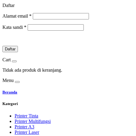
Daftar
Alamat email
*
Kata sandi
*
Daftar
Cart
Tidak ada produk di keranjang.
Menu
Beranda
Kategori
Printer Tinta
Printer Multifungsi
Printer A3
Printer Laser