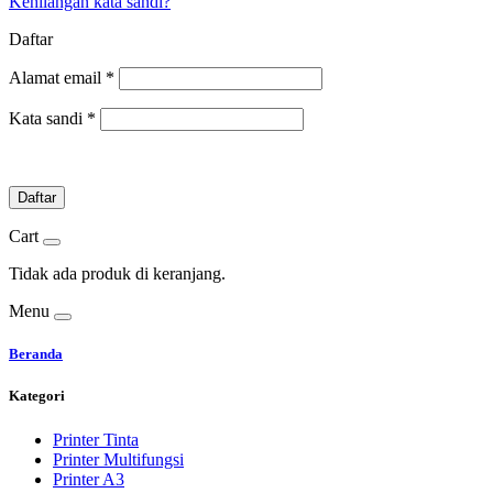
Kehilangan kata sandi?
Daftar
Alamat email
*
Kata sandi
*
Daftar
Cart
Tidak ada produk di keranjang.
Menu
Beranda
Kategori
Printer Tinta
Printer Multifungsi
Printer A3