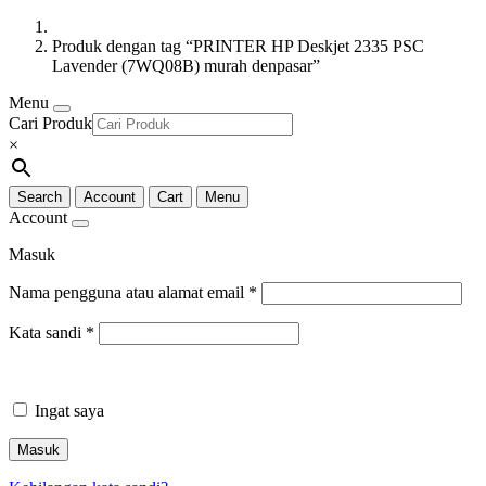
Produk dengan tag “PRINTER HP Deskjet 2335 PSC
Lavender (7WQ08B) murah denpasar”
Menu
Cari Produk
×
Search
Account
Cart
Menu
Account
Masuk
Nama pengguna atau alamat email
*
Kata sandi
*
Ingat saya
Masuk