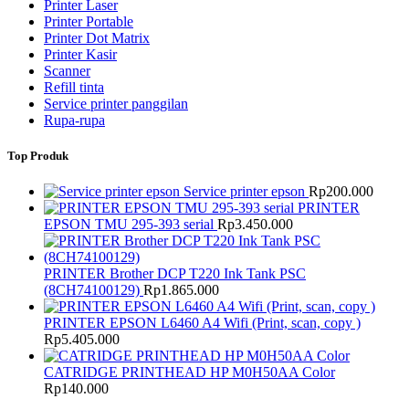
Printer Laser
Printer Portable
Printer Dot Matrix
Printer Kasir
Scanner
Refill tinta
Service printer panggilan
Rupa-rupa
Top Produk
Service printer epson
Rp
200.000
PRINTER
EPSON TMU 295-393 serial
Rp
3.450.000
PRINTER Brother DCP T220 Ink Tank PSC
(8CH74100129)
Rp
1.865.000
PRINTER EPSON L6460 A4 Wifi (Print, scan, copy )
Rp
5.405.000
CATRIDGE PRINTHEAD HP M0H50AA Color
Rp
140.000