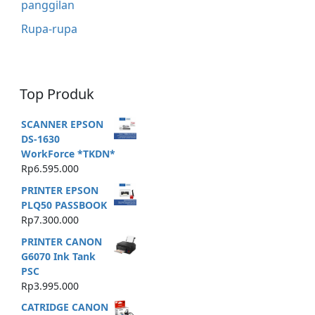
panggilan
Rupa-rupa
Top Produk
SCANNER EPSON
DS-1630
WorkForce *TKDN*
Rp
6.595.000
PRINTER EPSON
PLQ50 PASSBOOK
Rp
7.300.000
PRINTER CANON
G6070 Ink Tank
PSC
Rp
3.995.000
CATRIDGE CANON