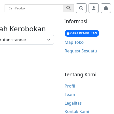
Search
Account
Car
Informasi
rah Kerobokan
CARA PEMBELIAN
Map Toko
Request Sesuatu
Tentang Kami
Profil
Team
Legalitas
Kontak Kami