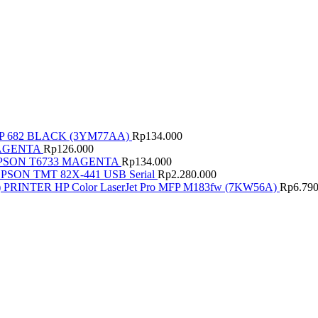
P 682 BLACK (3YM77AA)
Rp
134.000
r MAGENTA
Rp
126.000
 EPSON T6733 MAGENTA
Rp
134.000
PSON TMT 82X-441 USB Serial
Rp
2.280.000
PRINTER HP Color LaserJet Pro MFP M183fw (7KW56A)
Rp
6.79