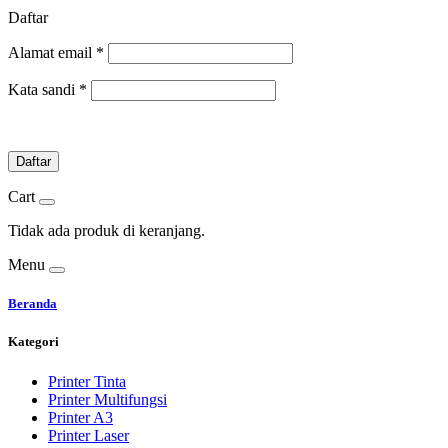
Daftar
Alamat email
*
Kata sandi
*
Daftar
Cart
Tidak ada produk di keranjang.
Menu
Beranda
Kategori
Printer Tinta
Printer Multifungsi
Printer A3
Printer Laser