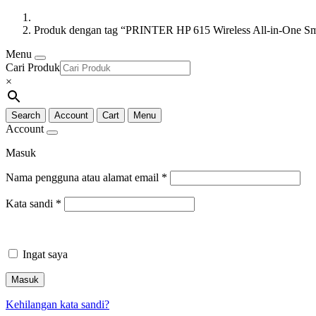
Produk dengan tag “PRINTER HP 615 Wireless All-in-One S
Menu
Cari Produk
×
Search
Account
Cart
Menu
Account
Masuk
Nama pengguna atau alamat email
*
Kata sandi
*
Ingat saya
Masuk
Kehilangan kata sandi?