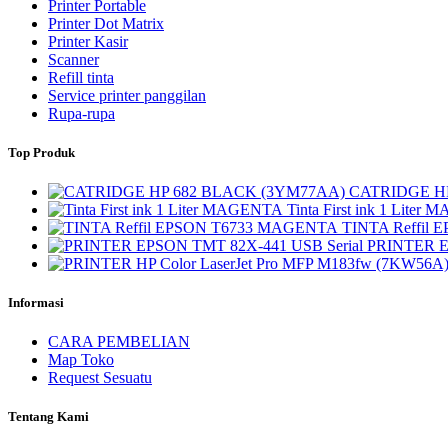
Printer Portable
Printer Dot Matrix
Printer Kasir
Scanner
Refill tinta
Service printer panggilan
Rupa-rupa
Top Produk
CATRIDGE H
Tinta First ink 1 Lite
TINTA Reffil
PRINTER E
Informasi
CARA PEMBELIAN
Map Toko
Request Sesuatu
Tentang Kami