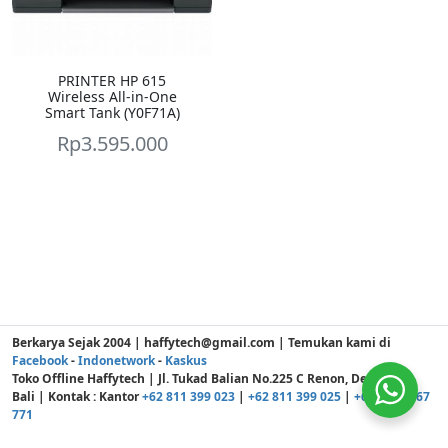
PRINTER HP 615
Wireless All-in-One
Smart Tank (Y0F71A)
Rp
3.595.000
Berkarya Sejak 2004 | haffytech@gmail.com | Temukan kami di
Facebook
-
Indonetwork
-
Kaskus
Toko Offline Haffytech | Jl. Tukad Balian No.225 C Renon, Denpasar -
Bali | Kontak : Kantor
+62 811 399 023
|
+62 811 399 025
|
+62 811 3867
771