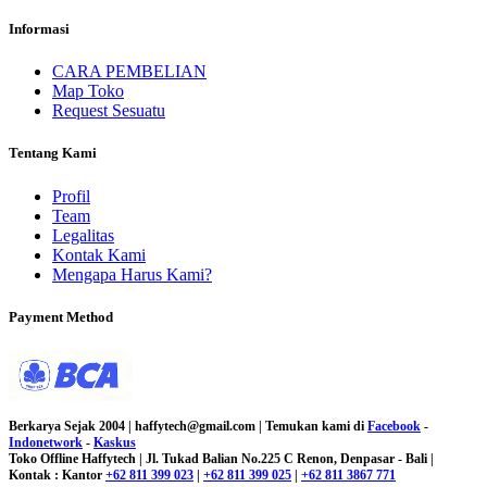
Informasi
CARA PEMBELIAN
Map Toko
Request Sesuatu
Tentang Kami
Profil
Team
Legalitas
Kontak Kami
Mengapa Harus Kami?
Payment Method
Berkarya Sejak 2004 | haffytech@gmail.com | Temukan kami di
Facebook
-
Indonetwork
-
Kaskus
Toko Offline Haffytech | Jl. Tukad Balian No.225 C Renon, Denpasar - Bali |
Kontak : Kantor
+62 811 399 023
|
+62 811 399 025
|
+62 811 3867 771