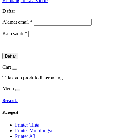
Kehilangan kata sandi?
Daftar
Alamat email
*
Kata sandi
*
Daftar
Cart
Tidak ada produk di keranjang.
Menu
Beranda
Kategori
Printer Tinta
Printer Multifungsi
Printer A3