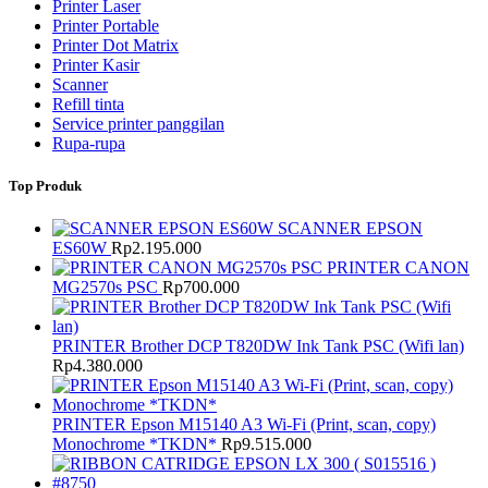
Printer Laser
Printer Portable
Printer Dot Matrix
Printer Kasir
Scanner
Refill tinta
Service printer panggilan
Rupa-rupa
Top Produk
SCANNER EPSON
ES60W
Rp
2.195.000
PRINTER CANON
MG2570s PSC
Rp
700.000
PRINTER Brother DCP T820DW Ink Tank PSC (Wifi lan)
Rp
4.380.000
PRINTER Epson M15140 A3 Wi-Fi (Print, scan, copy)
Monochrome *TKDN*
Rp
9.515.000