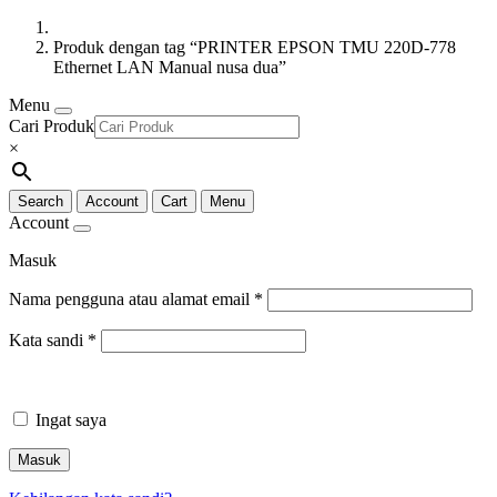
Produk dengan tag “PRINTER EPSON TMU 220D-778
Ethernet LAN Manual nusa dua”
Menu
Cari Produk
×
Search
Account
Cart
Menu
Account
Masuk
Nama pengguna atau alamat email
*
Kata sandi
*
Ingat saya
Masuk