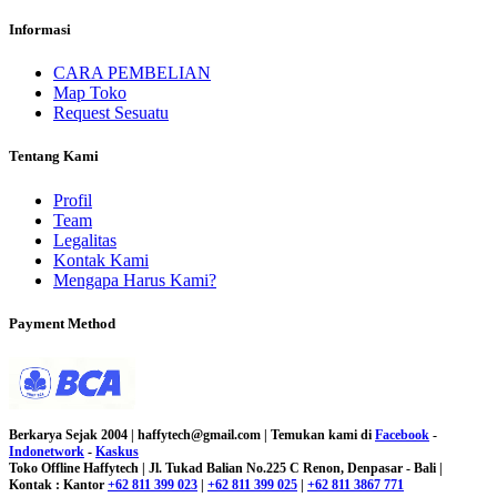
Informasi
CARA PEMBELIAN
Map Toko
Request Sesuatu
Tentang Kami
Profil
Team
Legalitas
Kontak Kami
Mengapa Harus Kami?
Payment Method
Berkarya Sejak 2004 | haffytech@gmail.com | Temukan kami di
Facebook
-
Indonetwork
-
Kaskus
Toko Offline Haffytech | Jl. Tukad Balian No.225 C Renon, Denpasar - Bali |
Kontak : Kantor
+62 811 399 023
|
+62 811 399 025
|
+62 811 3867 771