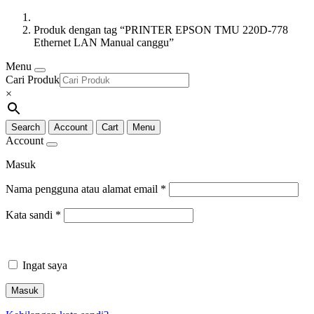
Produk dengan tag “PRINTER EPSON TMU 220D-778
Ethernet LAN Manual canggu”
Menu
Cari Produk
×
Search
Account
Cart
Menu
Account
Masuk
Nama pengguna atau alamat email
*
Kata sandi
*
Ingat saya
Masuk