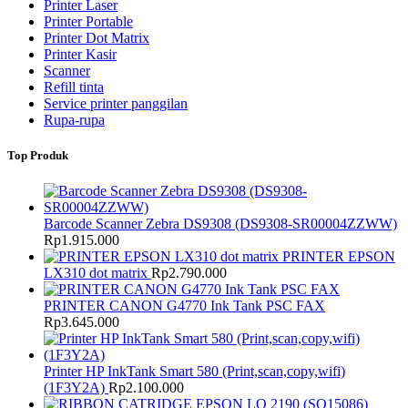
Printer Laser
Printer Portable
Printer Dot Matrix
Printer Kasir
Scanner
Refill tinta
Service printer panggilan
Rupa-rupa
Top Produk
Barcode Scanner Zebra DS9308 (DS9308-SR00004ZZWW)
Rp
1.915.000
PRINTER EPSON
LX310 dot matrix
Rp
2.790.000
PRINTER CANON G4770 Ink Tank PSC FAX
Rp
3.645.000
Printer HP InkTank Smart 580 (Print,scan,copy,wifi)
(1F3Y2A)
Rp
2.100.000