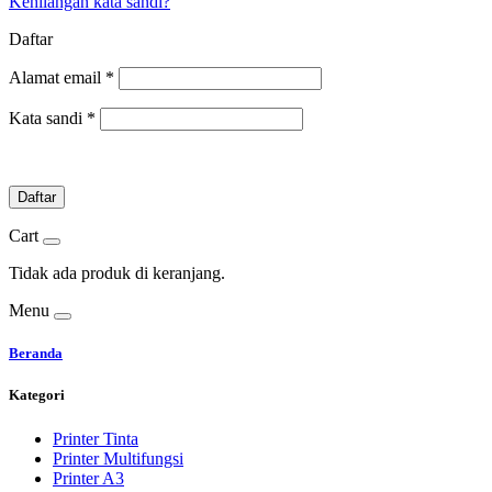
Kehilangan kata sandi?
Daftar
Alamat email
*
Kata sandi
*
Daftar
Cart
Tidak ada produk di keranjang.
Menu
Beranda
Kategori
Printer Tinta
Printer Multifungsi
Printer A3