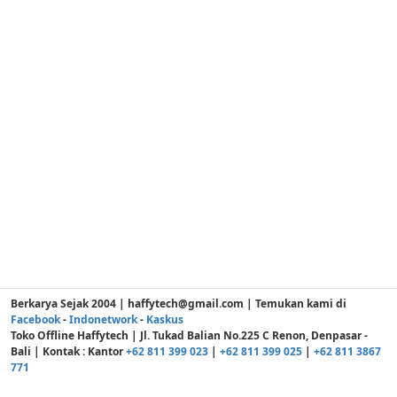
Berkarya Sejak 2004 | haffytech@gmail.com | Temukan kami di
Facebook
-
Indonetwork
-
Kaskus
Toko Offline Haffytech | Jl. Tukad Balian No.225 C Renon, Denpasar -
Bali | Kontak : Kantor
+62 811 399 023
|
+62 811 399 025
|
+62 811 3867
771