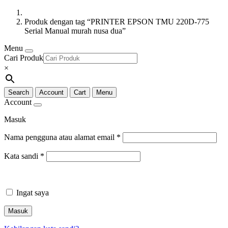
Produk dengan tag “PRINTER EPSON TMU 220D-775
Serial Manual murah nusa dua”
Menu
Cari Produk
×
Search
Account
Cart
Menu
Account
Masuk
Nama pengguna atau alamat email
*
Kata sandi
*
Ingat saya
Masuk