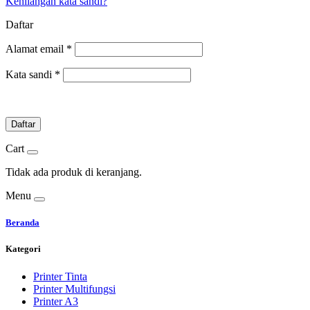
Kehilangan kata sandi?
Daftar
Alamat email
*
Kata sandi
*
Daftar
Cart
Tidak ada produk di keranjang.
Menu
Beranda
Kategori
Printer Tinta
Printer Multifungsi
Printer A3