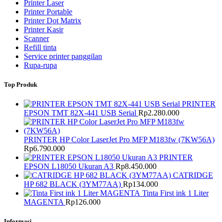
Printer Laser
Printer Portable
Printer Dot Matrix
Printer Kasir
Scanner
Refill tinta
Service printer panggilan
Rupa-rupa
Top Produk
PRINTER
EPSON TMT 82X-441 USB Serial
Rp
2.280.000
PRINTER HP Color LaserJet Pro MFP M183fw (7KW56A)
Rp
6.790.000
PRINTER
EPSON L18050 Ukuran A3
Rp
8.450.000
CATRIDGE
HP 682 BLACK (3YM77AA)
Rp
134.000
Tinta First ink 1 Liter
MAGENTA
Rp
126.000
Informasi