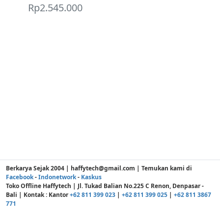
Rp
2.545.000
Berkarya Sejak 2004 | haffytech@gmail.com | Temukan kami di
Facebook
-
Indonetwork
-
Kaskus
Toko Offline Haffytech | Jl. Tukad Balian No.225 C Renon, Denpasar -
Bali | Kontak : Kantor
+62 811 399 023
|
+62 811 399 025
|
+62 811 3867
771