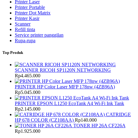
Printer Laser
Printer Portable
Printer Dot Matrix
Printer Kasir
Scanner
Refill tinta
Service printer panggilan
Rupa-rupa
Top Produk
SCANNER RICOH SP1120N NETWORKING
Rp
4.465.000
PRINTER HP Color Laser MFP 178nw (4ZB96A)
Rp
5.045.000
PRINTER EPSON L1250 EcoTank A4 Wi-Fi Ink Tank
Rp
2.145.000
CATRIDGE
HP 678 COLOR (CZ108AA)
Rp
140.000
TONER HP 26A CF226A
Rp
1.925.000