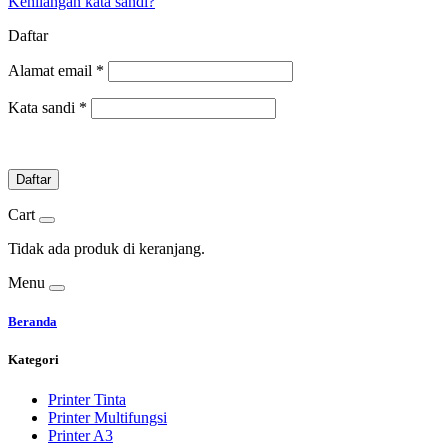
Kehilangan kata sandi?
Daftar
Alamat email
*
Kata sandi
*
Daftar
Cart
Tidak ada produk di keranjang.
Menu
Beranda
Kategori
Printer Tinta
Printer Multifungsi
Printer A3