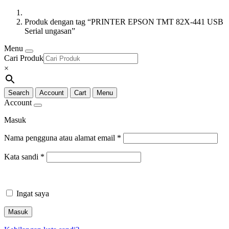
Produk dengan tag “PRINTER EPSON TMT 82X-441 USB
Serial ungasan”
Menu
Cari Produk
×
Search
Account
Cart
Menu
Account
Masuk
Nama pengguna atau alamat email
*
Kata sandi
*
Ingat saya
Masuk