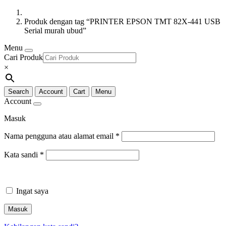
Produk dengan tag “PRINTER EPSON TMT 82X-441 USB
Serial murah ubud”
Menu
Cari Produk
×
Search
Account
Cart
Menu
Account
Masuk
Nama pengguna atau alamat email
*
Kata sandi
*
Ingat saya
Masuk