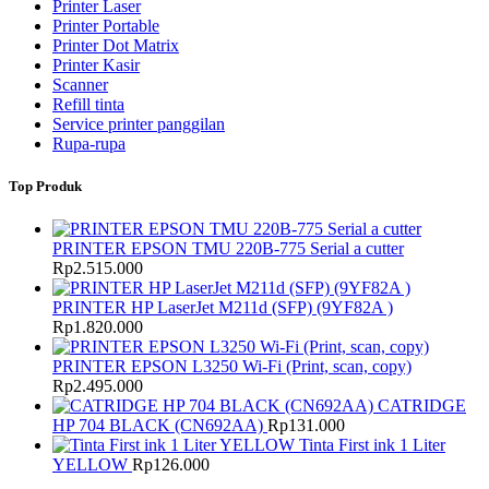
Printer Laser
Printer Portable
Printer Dot Matrix
Printer Kasir
Scanner
Refill tinta
Service printer panggilan
Rupa-rupa
Top Produk
PRINTER EPSON TMU 220B-775 Serial a cutter
Rp
2.515.000
PRINTER HP LaserJet M211d (SFP) (9YF82A )
Rp
1.820.000
PRINTER EPSON L3250 Wi-Fi (Print, scan, copy)
Rp
2.495.000
CATRIDGE
HP 704 BLACK (CN692AA)
Rp
131.000
Tinta First ink 1 Liter
YELLOW
Rp
126.000