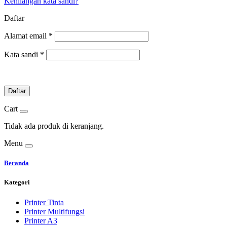
Kehilangan kata sandi?
Daftar
Alamat email
*
Kata sandi
*
Daftar
Cart
Tidak ada produk di keranjang.
Menu
Beranda
Kategori
Printer Tinta
Printer Multifungsi
Printer A3